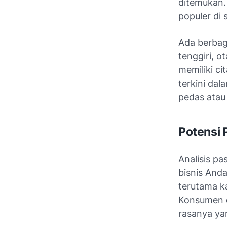
ditemukan.
populer di 
Ada berbaga
tenggiri, o
memiliki ci
terkini dal
pedas atau
Potensi 
Analisis p
bisnis And
terutama k
Konsumen d
rasanya ya