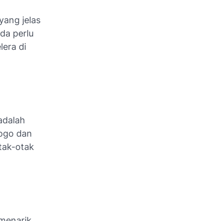
yang jelas
da perlu
era di
adalah
logo dan
tak-otak
menarik