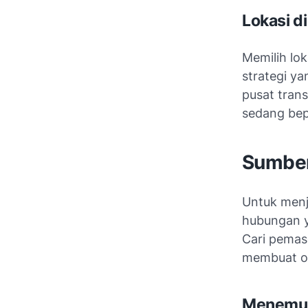
Lokasi d
Memilih lok
strategi ya
pusat tran
sedang bep
Sumber
Untuk menja
hubungan y
Cari pemas
membuat ot
Menemuk