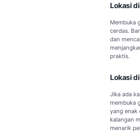
Lokasi d
Membuka ge
cerdas. Ba
dan mencar
menjangkau
praktis.
Lokasi d
Jika ada k
membuka ge
yang enak d
kalangan m
menarik pe