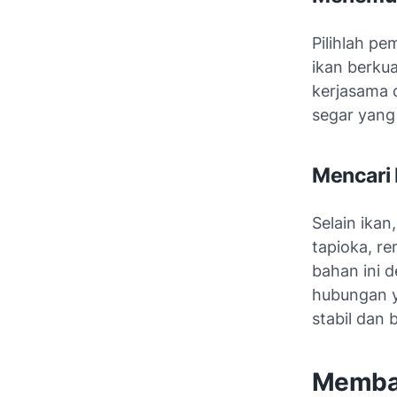
Pilihlah p
ikan berkua
kerjasama 
segar yang 
Mencari
Selain ika
tapioka, r
bahan ini d
hubungan y
stabil dan b
Memban