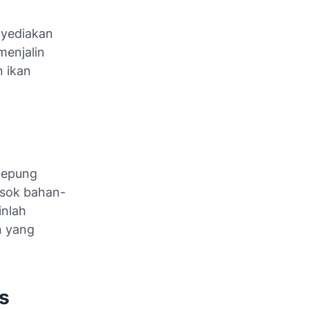
nyediakan
menjalin
 ikan
tepung
asok bahan-
inlah
n yang
s