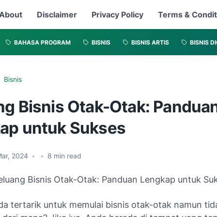
About
Disclaimer
Privacy Policy
Terms & Condit
BAHASA PROGRAM
BISNIS
BISNIS ARTIS
BISNIS D
Bisnis
ng Bisnis Otak-Otak: Pandua
ap untuk Sukses
Mar, 2024
•
•
8
min read
a tertarik untuk memulai bisnis otak-otak namun tid