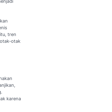
menjadi
ikan
enis
tu, tren
 otak-otak
anakan
njikan,
g.
tak karena