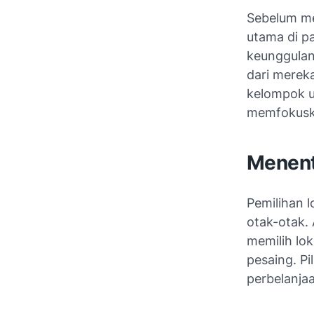
Sebelum me
utama di p
keunggulan
dari mereka
kelompok us
memfokuska
Menent
Pemilihan l
otak-otak.
memilih lok
pesaing. Pi
perbelanjaa