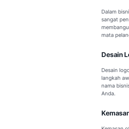
Dalam bisni
sangat pen
membangun 
mata pelan
Desain L
Desain log
langkah aw
nama bisnis
Anda.
Kemasan 
Kemasan ot