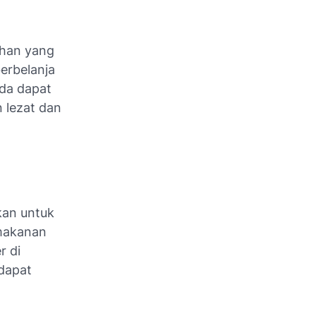
ihan yang
erbelanja
da dapat
 lezat dan
kan untuk
 makanan
r di
 dapat