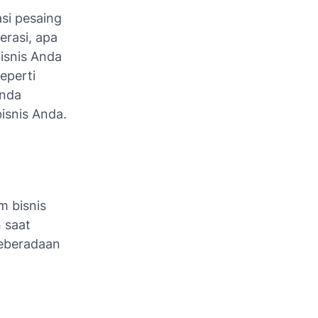
si pesaing
rasi, apa
isnis Anda
seperti
Anda
snis Anda.
m bisnis
 saat
keberadaan