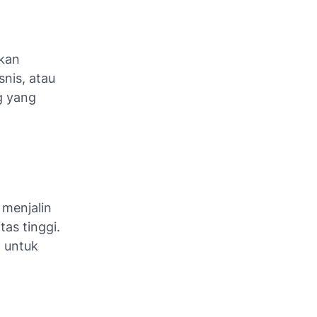
akan
snis, atau
g yang
 menjalin
as tinggi.
 untuk