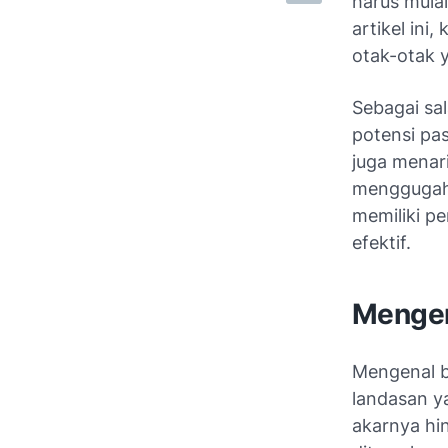
harus mulai
artikel in
otak-otak 
Sebagai sal
potensi pas
juga menar
menggugah s
memiliki p
efektif.
Mengen
Mengenal b
landasan y
akarnya hi