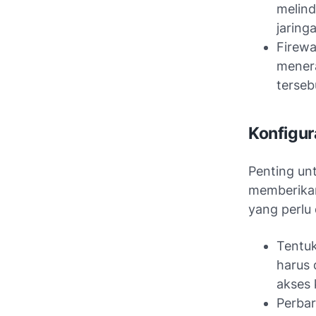
melind
jaring
Firewa
menera
terseb
Konfigura
Penting un
memberikan
yang perlu 
Tentu
harus 
akses k
Perbar