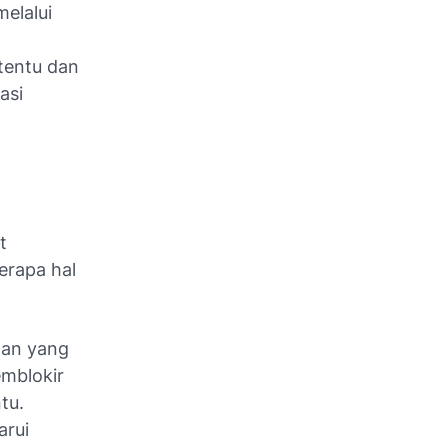
elalui
rtentu dan
asi
t
erapa hal
nan yang
emblokir
tu.
arui