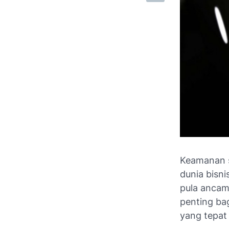
Keamanan s
dunia bisn
pula ancam
penting ba
yang tepat