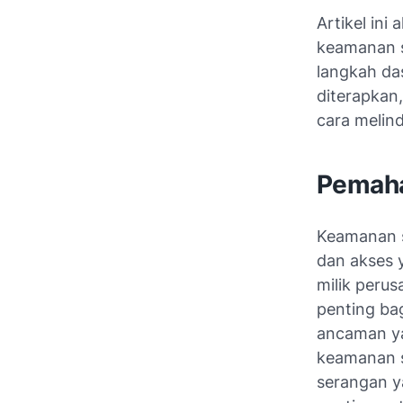
Artikel in
keamanan s
langkah das
diterapka
cara melin
Pemaha
Keamanan s
dan akses 
milik peru
penting bag
ancaman ya
keamanan s
serangan y