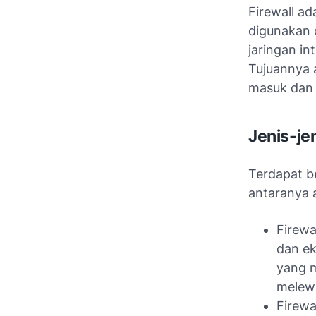
Firewall a
digunakan 
jaringan in
Tujuannya 
masuk dan 
Jenis-jen
Terdapat be
antaranya 
Firewa
dan ek
yang m
melewa
Firewa