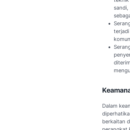
sandi,
sebaga
Serang
terjad
komuni
Serang
penyer
diteri
mengub
Keamanan
Dalam keam
diperhatika
berkaitan d
perangkat 