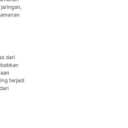
jaringan,
keamanan
s dari
ebabkan
yaan
ing terjadi
dari