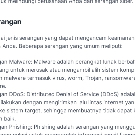
tuk melindungi perusahaan Anda dari serangan siber.
rangan
ai jenis serangan yang dapat mengancam keamanan 
 Anda. Beberapa serangan yang umum meliputi:
an Malware: Malware adalah perangkat lunak berba
ang untuk merusak atau mengambil alih sistem kompu
 malware termasuk virus, worm, Trojan, ransomwar
re.
an DDoS: Distributed Denial of Service (DDoS) adal
ilakukan dengan mengirimkan lalu lintas internet ya
 ke sistem target, sehingga membuatnya tidak dapat 
 baik.
an Phishing: Phishing adalah serangan yang mengg
 manipulasi untuk memperoleh informasi sensitif sepe