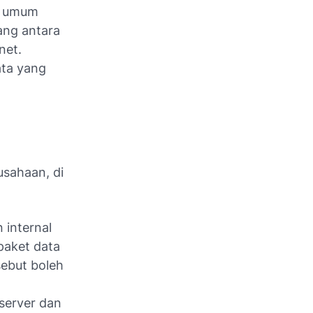
ng umum
ang antara
net.
ata yang
usahaan, di
n internal
paket data
ebut boleh
 server dan