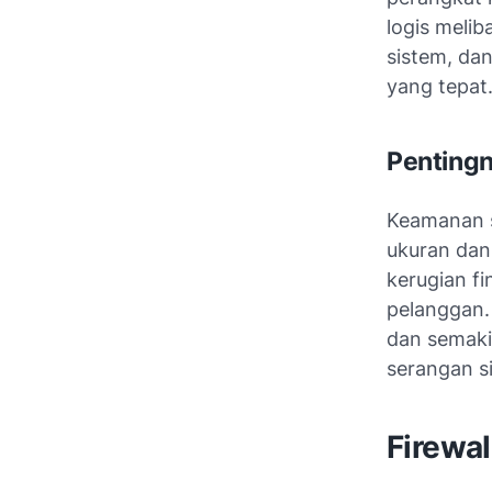
logis melib
sistem, da
yang tepat
Penting
Keamanan s
ukuran dan
kerugian fi
pelanggan. 
dan semaki
serangan si
Firewal