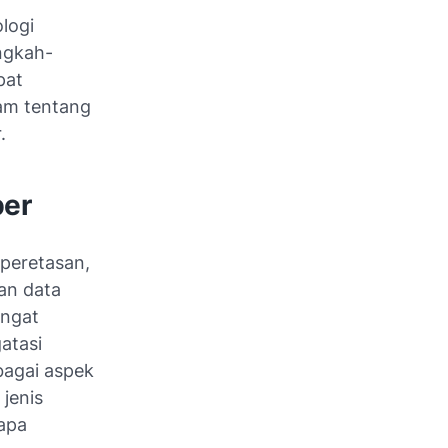
logi
ngkah-
pat
am tentang
.
ber
peretasan,
an data
angat
atasi
bagai aspek
jenis
apa