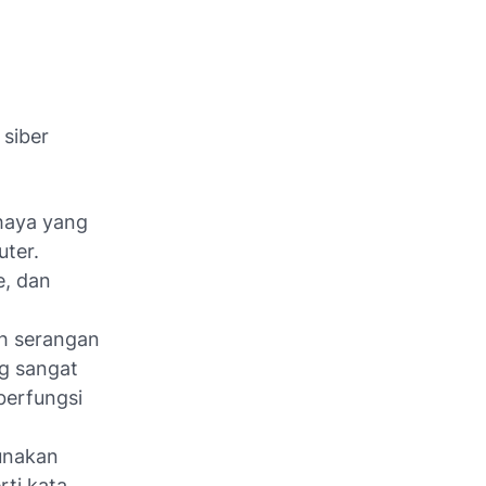
siber
haya yang
ter.
e, dan
ah serangan
ng sangat
berfungsi
unakan
rti kata