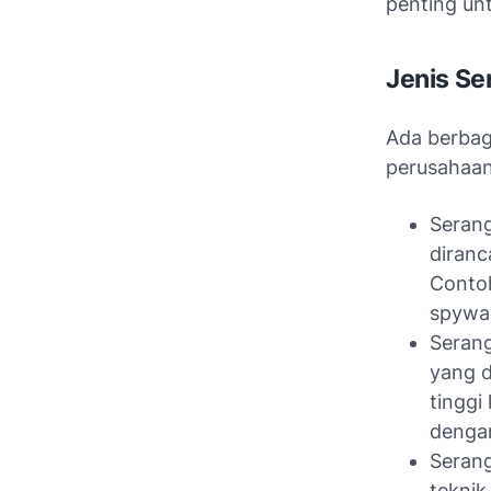
penting un
Jenis Se
Ada berbag
perusahaan
Serang
diranc
Contoh
spywa
Serang
yang d
tinggi
dengan
Serang
teknik