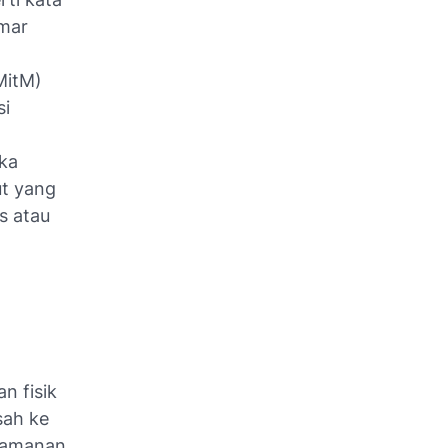
amar
MitM)
si
ika
t yang
s atau
n fisik
sah ke
keamanan