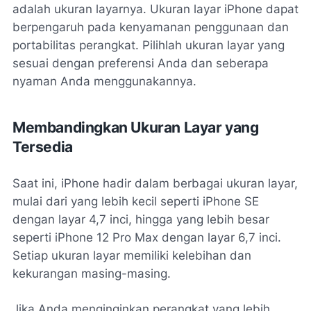
adalah ukuran layarnya. Ukuran layar iPhone dapat
berpengaruh pada kenyamanan penggunaan dan
portabilitas perangkat. Pilihlah ukuran layar yang
sesuai dengan preferensi Anda dan seberapa
nyaman Anda menggunakannya.
Membandingkan Ukuran Layar yang
Tersedia
Saat ini, iPhone hadir dalam berbagai ukuran layar,
mulai dari yang lebih kecil seperti iPhone SE
dengan layar 4,7 inci, hingga yang lebih besar
seperti iPhone 12 Pro Max dengan layar 6,7 inci.
Setiap ukuran layar memiliki kelebihan dan
kekurangan masing-masing.
Jika Anda menginginkan perangkat yang lebih