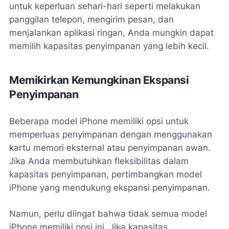
untuk keperluan sehari-hari seperti melakukan
panggilan telepon, mengirim pesan, dan
menjalankan aplikasi ringan, Anda mungkin dapat
memilih kapasitas penyimpanan yang lebih kecil.
Memikirkan Kemungkinan Ekspansi
Penyimpanan
Beberapa model iPhone memiliki opsi untuk
memperluas penyimpanan dengan menggunakan
kartu memori eksternal atau penyimpanan awan.
Jika Anda membutuhkan fleksibilitas dalam
kapasitas penyimpanan, pertimbangkan model
iPhone yang mendukung ekspansi penyimpanan.
Namun, perlu diingat bahwa tidak semua model
iPhone memiliki opsi ini. Jika kapasitas