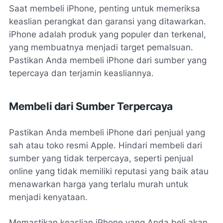
Saat membeli iPhone, penting untuk memeriksa
keaslian perangkat dan garansi yang ditawarkan.
iPhone adalah produk yang populer dan terkenal,
yang membuatnya menjadi target pemalsuan.
Pastikan Anda membeli iPhone dari sumber yang
tepercaya dan terjamin keasliannya.
Membeli dari Sumber Terpercaya
Pastikan Anda membeli iPhone dari penjual yang
sah atau toko resmi Apple. Hindari membeli dari
sumber yang tidak terpercaya, seperti penjual
online yang tidak memiliki reputasi yang baik atau
menawarkan harga yang terlalu murah untuk
menjadi kenyataan.
Memastikan keaslian iPhone yang Anda beli akan