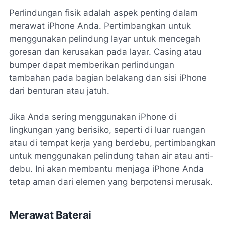
Perlindungan fisik adalah aspek penting dalam
merawat iPhone Anda. Pertimbangkan untuk
menggunakan pelindung layar untuk mencegah
goresan dan kerusakan pada layar. Casing atau
bumper dapat memberikan perlindungan
tambahan pada bagian belakang dan sisi iPhone
dari benturan atau jatuh.
Jika Anda sering menggunakan iPhone di
lingkungan yang berisiko, seperti di luar ruangan
atau di tempat kerja yang berdebu, pertimbangkan
untuk menggunakan pelindung tahan air atau anti-
debu. Ini akan membantu menjaga iPhone Anda
tetap aman dari elemen yang berpotensi merusak.
Merawat Baterai