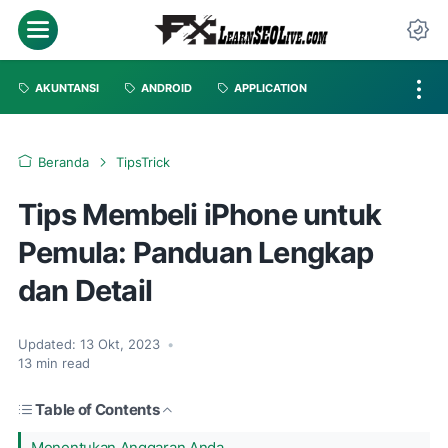
AKUNTANSI
ANDROID
APPLICATION
Beranda
TipsTrick
Tips Membeli iPhone untuk
Pemula: Panduan Lengkap
dan Detail
Updated:
13 Okt, 2023
•
13
min read
Table of Contents
Menentukan Anggaran Anda