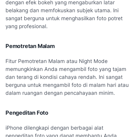
dengan efek bokeh yang mengaburkan latar
belakang dan memfokuskan subjek utama. Ini
sangat berguna untuk menghasilkan foto potret
yang profesional.
Pemotretan Malam
Fitur Pemotretan Malam atau Night Mode
memungkinkan Anda mengambil foto yang tajam
dan terang di kondisi cahaya rendah. Ini sangat
berguna untuk mengambil foto di malam hari atau
dalam ruangan dengan pencahayaan minim.
Pengeditan Foto
iPhone dilengkapi dengan berbagai alat
pengeditan foto yang dapat membantu Anda