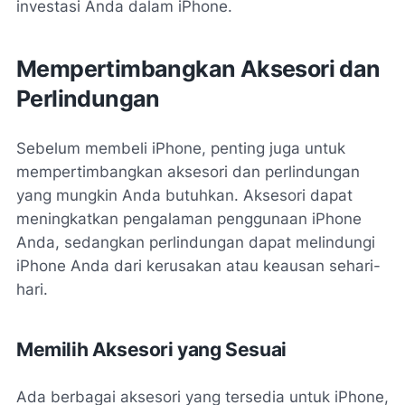
investasi Anda dalam iPhone.
Mempertimbangkan Aksesori dan
Perlindungan
Sebelum membeli iPhone, penting juga untuk
mempertimbangkan aksesori dan perlindungan
yang mungkin Anda butuhkan. Aksesori dapat
meningkatkan pengalaman penggunaan iPhone
Anda, sedangkan perlindungan dapat melindungi
iPhone Anda dari kerusakan atau keausan sehari-
hari.
Memilih Aksesori yang Sesuai
Ada berbagai aksesori yang tersedia untuk iPhone,