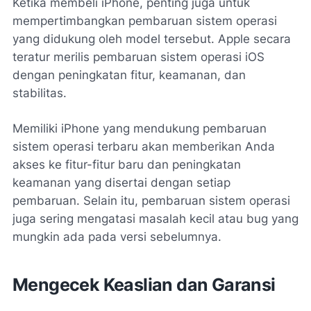
Ketika membeli iPhone, penting juga untuk
mempertimbangkan pembaruan sistem operasi
yang didukung oleh model tersebut. Apple secara
teratur merilis pembaruan sistem operasi iOS
dengan peningkatan fitur, keamanan, dan
stabilitas.
Memiliki iPhone yang mendukung pembaruan
sistem operasi terbaru akan memberikan Anda
akses ke fitur-fitur baru dan peningkatan
keamanan yang disertai dengan setiap
pembaruan. Selain itu, pembaruan sistem operasi
juga sering mengatasi masalah kecil atau bug yang
mungkin ada pada versi sebelumnya.
Mengecek Keaslian dan Garansi