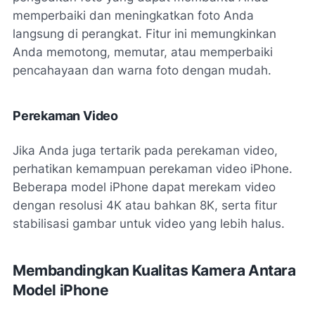
memperbaiki dan meningkatkan foto Anda
langsung di perangkat. Fitur ini memungkinkan
Anda memotong, memutar, atau memperbaiki
pencahayaan dan warna foto dengan mudah.
Perekaman Video
Jika Anda juga tertarik pada perekaman video,
perhatikan kemampuan perekaman video iPhone.
Beberapa model iPhone dapat merekam video
dengan resolusi 4K atau bahkan 8K, serta fitur
stabilisasi gambar untuk video yang lebih halus.
Membandingkan Kualitas Kamera Antara
Model iPhone