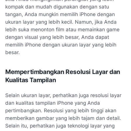
kompak dan mudah digunakan dengan satu
tangan, Anda mungkin memilih iPhone dengan
ukuran layar yang lebih kecil. Namun, jika Anda
lebih suka menonton film atau memainkan game
dengan visual yang lebih besar, Anda dapat
memilih iPhone dengan ukuran layar yang lebih
besar.
Mempertimbangkan Resolusi Layar dan
Kualitas Tampilan
Selain ukuran layar, perhatikan juga resolusi layar
dan kualitas tampilan iPhone yang Anda
pertimbangkan. Resolusi yang lebih tinggi akan
memberikan gambar yang lebih tajam dan detail.
Selain itu, perhatikan juga teknologi layar yang