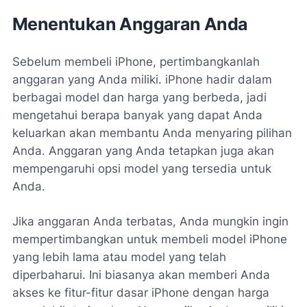
Menentukan Anggaran Anda
Sebelum membeli iPhone, pertimbangkanlah
anggaran yang Anda miliki. iPhone hadir dalam
berbagai model dan harga yang berbeda, jadi
mengetahui berapa banyak yang dapat Anda
keluarkan akan membantu Anda menyaring pilihan
Anda. Anggaran yang Anda tetapkan juga akan
mempengaruhi opsi model yang tersedia untuk
Anda.
Jika anggaran Anda terbatas, Anda mungkin ingin
mempertimbangkan untuk membeli model iPhone
yang lebih lama atau model yang telah
diperbaharui. Ini biasanya akan memberi Anda
akses ke fitur-fitur dasar iPhone dengan harga