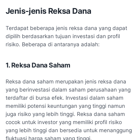
Jenis-jenis Reksa Dana
Terdapat beberapa jenis reksa dana yang dapat
dipilih berdasarkan tujuan investasi dan profil
risiko. Beberapa di antaranya adalah:
1. Reksa Dana Saham
Reksa dana saham merupakan jenis reksa dana
yang berinvestasi dalam saham perusahaan yang
terdaftar di bursa efek. Investasi dalam saham
memiliki potensi keuntungan yang tinggi namun
juga risiko yang lebih tinggi. Reksa dana saham
cocok untuk investor yang memiliki profil risiko
yang lebih tinggi dan bersedia untuk menanggung
fluktuasi harga saham yang tinggi.