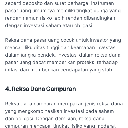
seperti deposito dan surat berharga. Instrumen
pasar uang umumnya memiliki tingkat bunga yang
rendah namun risiko lebih rendah dibandingkan
dengan investasi saham atau obligasi.
Reksa dana pasar uang cocok untuk investor yang
mencari likuiditas tinggi dan keamanan investasi
dalam jangka pendek. Investasi dalam reksa dana
pasar uang dapat memberikan proteksi terhadap
inflasi dan memberikan pendapatan yang stabil.
4. Reksa Dana Campuran
Reksa dana campuran merupakan jenis reksa dana
yang mengkombinasikan investasi pada saham
dan obligasi. Dengan demikian, reksa dana
campuran mencapai tingkat risiko yang moderat