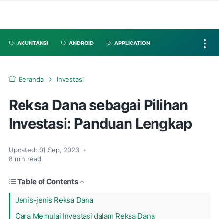
AKUNTANSI
ANDROID
APPLICATION
Beranda
Investasi
Reksa Dana sebagai Pilihan
Investasi: Panduan Lengkap
Updated:
01 Sep, 2023
•
8
min read
Table of Contents
Jenis-jenis Reksa Dana
Cara Memulai Investasi dalam Reksa Dana