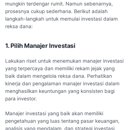
mungkin terdengar rumit. Namun sebenarnya,
prosesnya cukup sederhana. Berikut adalah
langkah-langkah untuk memulai investasi dalam
reksa dana:
1. Pilih Manajer Investasi
Lakukan riset untuk menemukan manajer investasi
yang terpercaya dan memiliki rekam jejak yang
baik dalam mengelola reksa dana. Perhatikan
kinerja dan pengalaman manajer investasi dalam
menghasilkan keuntungan yang konsisten bagi
para investor.
Manajer investasi yang baik akan memiliki
pengetahuan yang luas tentang pasar keuangan,
analisis yang mendalam, dan strategi investasi