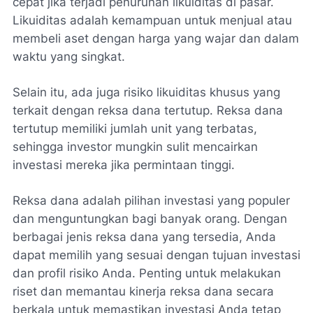
cepat jika terjadi penurunan likuiditas di pasar.
Likuiditas adalah kemampuan untuk menjual atau
membeli aset dengan harga yang wajar dan dalam
waktu yang singkat.
Selain itu, ada juga risiko likuiditas khusus yang
terkait dengan reksa dana tertutup. Reksa dana
tertutup memiliki jumlah unit yang terbatas,
sehingga investor mungkin sulit mencairkan
investasi mereka jika permintaan tinggi.
Reksa dana adalah pilihan investasi yang populer
dan menguntungkan bagi banyak orang. Dengan
berbagai jenis reksa dana yang tersedia, Anda
dapat memilih yang sesuai dengan tujuan investasi
dan profil risiko Anda. Penting untuk melakukan
riset dan memantau kinerja reksa dana secara
berkala untuk memastikan investasi Anda tetap