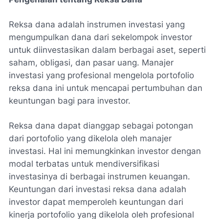
Reksa dana adalah instrumen investasi yang
mengumpulkan dana dari sekelompok investor
untuk diinvestasikan dalam berbagai aset, seperti
saham, obligasi, dan pasar uang. Manajer
investasi yang profesional mengelola portofolio
reksa dana ini untuk mencapai pertumbuhan dan
keuntungan bagi para investor.
Reksa dana dapat dianggap sebagai potongan
dari portofolio yang dikelola oleh manajer
investasi. Hal ini memungkinkan investor dengan
modal terbatas untuk mendiversifikasi
investasinya di berbagai instrumen keuangan.
Keuntungan dari investasi reksa dana adalah
investor dapat memperoleh keuntungan dari
kinerja portofolio yang dikelola oleh profesional