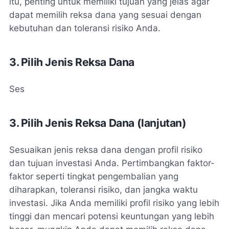
itu, penting untuk memiliki tujuan yang jelas agar
dapat memilih reksa dana yang sesuai dengan
kebutuhan dan toleransi risiko Anda.
3. Pilih Jenis Reksa Dana
Ses
3. Pilih Jenis Reksa Dana (lanjutan)
Sesuaikan jenis reksa dana dengan profil risiko
dan tujuan investasi Anda. Pertimbangkan faktor-
faktor seperti tingkat pengembalian yang
diharapkan, toleransi risiko, dan jangka waktu
investasi. Jika Anda memiliki profil risiko yang lebih
tinggi dan mencari potensi keuntungan yang lebih