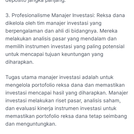
3. Profesionalisme Manajer Investasi: Reksa dana
dikelola oleh tim manajer investasi yang
berpengalaman dan ahli di bidangnya. Mereka
melakukan analisis pasar yang mendalam dan
memilih instrumen investasi yang paling potensial
untuk mencapai tujuan keuntungan yang
diharapkan.
Tugas utama manajer investasi adalah untuk
mengelola portofolio reksa dana dan memastikan
investasi mencapai hasil yang diharapkan. Manajer
investasi melakukan riset pasar, analisis saham,
dan evaluasi kinerja instrumen investasi untuk
memastikan portofolio reksa dana tetap seimbang
dan menguntungkan.