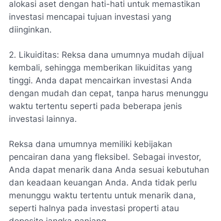
alokasi aset dengan hati-hati untuk memastikan
investasi mencapai tujuan investasi yang
diinginkan.
2. Likuiditas: Reksa dana umumnya mudah dijual
kembali, sehingga memberikan likuiditas yang
tinggi. Anda dapat mencairkan investasi Anda
dengan mudah dan cepat, tanpa harus menunggu
waktu tertentu seperti pada beberapa jenis
investasi lainnya.
Reksa dana umumnya memiliki kebijakan
pencairan dana yang fleksibel. Sebagai investor,
Anda dapat menarik dana Anda sesuai kebutuhan
dan keadaan keuangan Anda. Anda tidak perlu
menunggu waktu tertentu untuk menarik dana,
seperti halnya pada investasi properti atau
deposito jangka panjang.