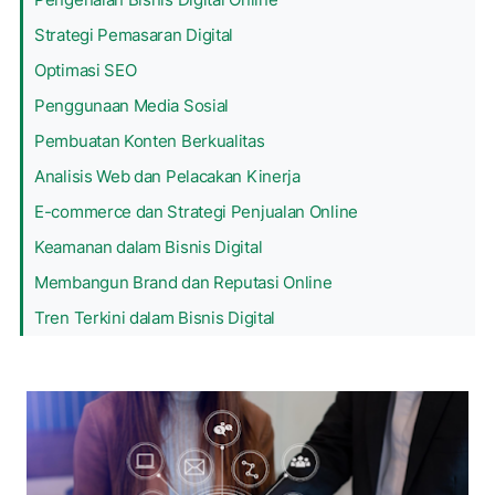
Strategi Pemasaran Digital
Optimasi SEO
Penggunaan Media Sosial
Pembuatan Konten Berkualitas
Analisis Web dan Pelacakan Kinerja
E-commerce dan Strategi Penjualan Online
Keamanan dalam Bisnis Digital
Membangun Brand dan Reputasi Online
Tren Terkini dalam Bisnis Digital