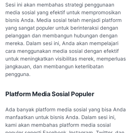
Sesi ini akan membahas strategi penggunaan
media sosial yang efektif untuk mempromosikan
bisnis Anda. Media sosial telah menjadi platform
yang sangat populer untuk berinteraksi dengan
pelanggan dan membangun hubungan dengan
mereka. Dalam sesi ini, Anda akan mempelajari
cara menggunakan media sosial dengan efektif
untuk meningkatkan visibilitas merek, memperluas
jangkauan, dan membangun keterlibatan
pengguna.
Platform Media Sosial Populer
Ada banyak platform media sosial yang bisa Anda
manfaatkan untuk bisnis Anda. Dalam sesi ini,
kami akan membahas platform media sosial
populer seperti Facebook, Instagram, Twitter, dan