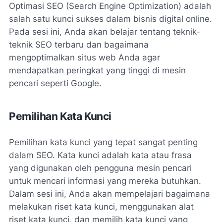
Optimasi SEO (Search Engine Optimization) adalah
salah satu kunci sukses dalam bisnis digital online.
Pada sesi ini, Anda akan belajar tentang teknik-
teknik SEO terbaru dan bagaimana
mengoptimalkan situs web Anda agar
mendapatkan peringkat yang tinggi di mesin
pencari seperti Google.
Pemilihan Kata Kunci
Pemilihan kata kunci yang tepat sangat penting
dalam SEO. Kata kunci adalah kata atau frasa
yang digunakan oleh pengguna mesin pencari
untuk mencari informasi yang mereka butuhkan.
Dalam sesi ini, Anda akan mempelajari bagaimana
melakukan riset kata kunci, menggunakan alat
riset kata kunci, dan memilih kata kunci yang