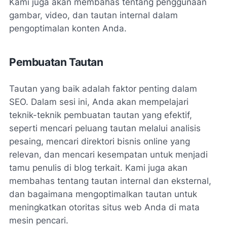
Kami juga akan membahas tentang penggunaan
gambar, video, dan tautan internal dalam
pengoptimalan konten Anda.
Pembuatan Tautan
Tautan yang baik adalah faktor penting dalam
SEO. Dalam sesi ini, Anda akan mempelajari
teknik-teknik pembuatan tautan yang efektif,
seperti mencari peluang tautan melalui analisis
pesaing, mencari direktori bisnis online yang
relevan, dan mencari kesempatan untuk menjadi
tamu penulis di blog terkait. Kami juga akan
membahas tentang tautan internal dan eksternal,
dan bagaimana mengoptimalkan tautan untuk
meningkatkan otoritas situs web Anda di mata
mesin pencari.