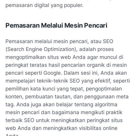
pemasaran digital yang populer.
Pemasaran Melalui Mesin Pencari
Pemasaran melalui mesin pencari, atau SEO
(Search Engine Optimization), adalah proses
mengoptimalkan situs web Anda agar muncul di
peringkat teratas hasil pencarian organik di mesin
pencari seperti Google. Dalam sesi ini, Anda akan
mempelajari teknik-teknik SEO yang efektif, seperti
pemilihan kata kunci yang tepat, pengoptimalan
konten, pembuatan tautan, dan penggunaan meta
tag. Anda juga akan belajar tentang algoritma
mesin pencari dan bagaimana mengikuti praktik
terbaik SEO untuk meningkatkan peringkat situs
web Anda dan meningkatkan visibilitas online