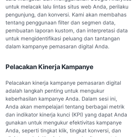
untuk melacak lalu lintas situs web Anda, perilaku
pengunjung, dan konversi. Kami akan membahas
tentang penggunaan filter dan segmen data,
pembuatan laporan kustom, dan interpretasi data
untuk mengidentifikasi peluang dan tantangan
dalam kampanye pemasaran digital Anda.
Pelacakan Kinerja Kampanye
Pelacakan kinerja kampanye pemasaran digital
adalah langkah penting untuk mengukur
keberhasilan kampanye Anda. Dalam sesi ini,
Anda akan mempelajari tentang berbagai metrik
dan indikator kinerja kunci (KPI) yang dapat Anda
gunakan untuk mengukur efektivitas kampanye
Anda, seperti tingkat klik, tingkat konversi, dan