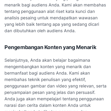
menarik bagi audiens Anda. Kami akan membahas
tentang penggunaan alat riset kata kunci dan
analisis pesaing untuk mendapatkan wawasan
yang lebih baik tentang apa yang sedang dicari
dan dibutuhkan oleh audiens Anda.
Pengembangan Konten yang Menarik
Selanjutnya, Anda akan belajar bagaimana
mengembangkan konten yang menarik dan
bermanfaat bagi audiens Anda. Kami akan
membahas teknik penulisan yang efektif,
penggunaan gambar dan video yang relevan, serta
penyampaian pesan yang jelas dan persuasif.
Anda juga akan mempelajari tentang penggunaan
narasi dan cerita dalam konten Anda untuk