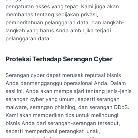
pengaturan akses yang tepat. Kami juga akan
membahas tentang kebijakan privasi,
pemberitahuan pelanggaran data, dan langkah-
langkah yang harus Anda ambil jika terjadi
pelanggaran data.
Proteksi Terhadap Serangan Cyber
Serangan cyber dapat merusak reputasi bisnis
Anda danmengganggu operasional Anda. Dalam
sesi ini, Anda akan mempelajari tentang jenis-jenis
serangan cyber yang umum, seperti serangan
malware, serangan phishing, dan serangan DDoS.
Kami akan memberikan tips untuk melindungi
bisnis Anda dari serangan-serangan tersebut,
seperti memperbarui perangkat lunak,