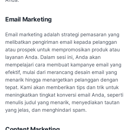
Anda.
Email Marketing
Email marketing adalah strategi pemasaran yang
melibatkan pengiriman email kepada pelanggan
atau prospek untuk mempromosikan produk atau
layanan Anda. Dalam sesi ini, Anda akan
mempelajari cara membuat kampanye email yang
efektif, mulai dari merancang desain email yang
menarik hingga menargetkan pelanggan dengan
tepat. Kami akan memberikan tips dan trik untuk
meningkatkan tingkat konversi email Anda, seperti
menulis judul yang menarik, menyediakan tautan
yang jelas, dan menghindari spam.
Content Marketing