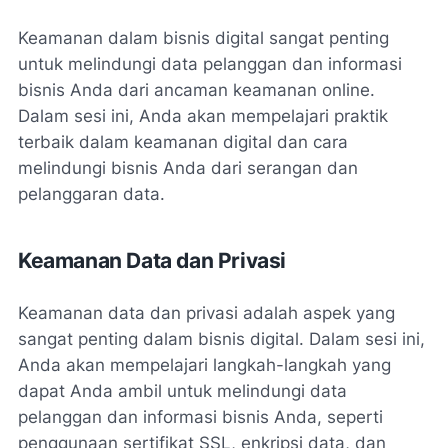
Keamanan dalam bisnis digital sangat penting
untuk melindungi data pelanggan dan informasi
bisnis Anda dari ancaman keamanan online.
Dalam sesi ini, Anda akan mempelajari praktik
terbaik dalam keamanan digital dan cara
melindungi bisnis Anda dari serangan dan
pelanggaran data.
Keamanan Data dan Privasi
Keamanan data dan privasi adalah aspek yang
sangat penting dalam bisnis digital. Dalam sesi ini,
Anda akan mempelajari langkah-langkah yang
dapat Anda ambil untuk melindungi data
pelanggan dan informasi bisnis Anda, seperti
penggunaan sertifikat SSL, enkripsi data, dan