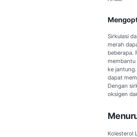
Mengopti
Sirkulasi 
merah dapa
beberapa. 
membantu m
ke jantung
dapat memb
Dengan sir
oksigen da
Menuru
Kolesterol 