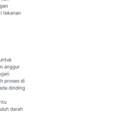
ngan
ti tekanan
 untuk
am anggur
ngan
h proses di
ada dinding
ntu
uluh darah