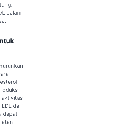
tung.
DL dalam
ya.
untuk
enurunkan
cara
esterol
produksi
aktivitas
 LDL dari
a dapat
hatan