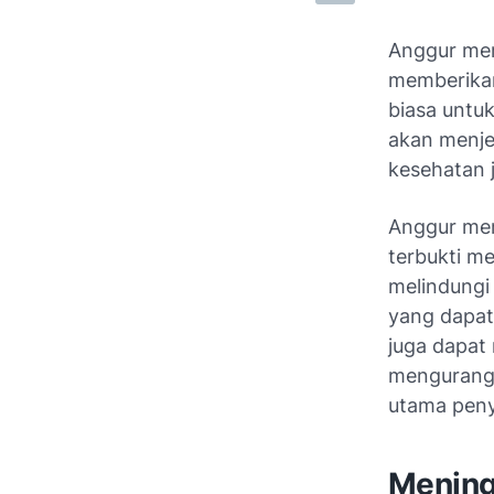
Anggur mer
memberikan
biasa untuk
akan menje
kesehatan 
Anggur mer
terbukti me
melindungi
yang dapat 
juga dapat
mengurangi
utama peny
Mening