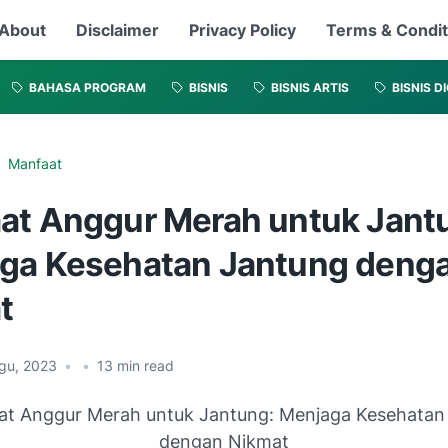
About
Disclaimer
Privacy Policy
Terms & Condit
BAHASA PROGRAM
BISNIS
BISNIS ARTIS
BISNIS D
Manfaat
at Anggur Merah untuk Jant
ga Kesehatan Jantung deng
t
Agu, 2023
•
•
13
min read