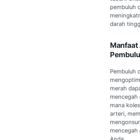
pembuluh d
meningkatny
darah ting
Manfaat 
Pembulu
Pembuluh da
mengoptima
merah dapa
mencegah ok
mana koles
arteri, me
mengonsums
mencegah o
Anda.