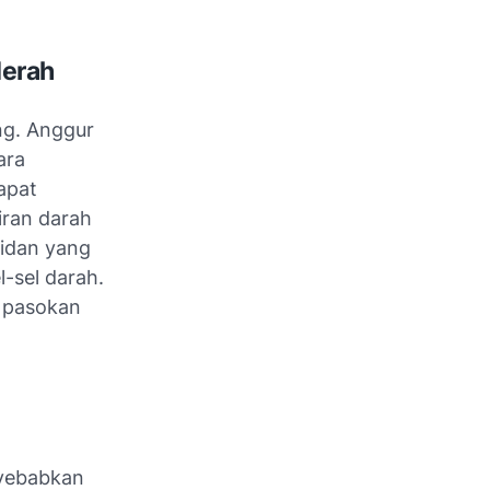
Merah
ng. Anggur
ara
apat
ran darah
idan yang
-sel darah.
a pasokan
nyebabkan