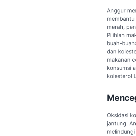
Anggur mer
membantu m
merah, pen
Pilihlah ma
buah-buahan
dan kolest
makanan ce
konsumsi 
kolesterol
Menceg
Oksidasi k
jantung. A
melindungi 