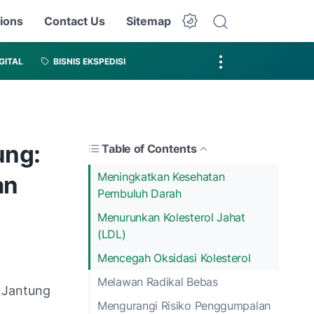
ions
Contact Us
Sitemap
IGITAL
BISNIS EKSPEDISI
ung:
Table of Contents
Meningkatkan Kesehatan
an
Pembuluh Darah
Menurunkan Kolesterol Jahat
(LDL)
Mencegah Oksidasi Kolesterol
Melawan Radikal Bebas
Mengurangi Risiko Penggumpalan