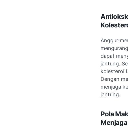
Antioksi
Kolester
Anggur me
mengurangi 
dapat meny
jantung. S
kolesterol
Dengan men
menjaga ke
jantung.
Pola Ma
Menjaga 