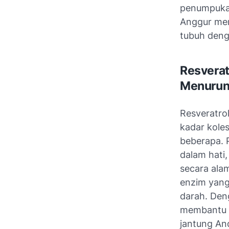
penumpukan
Anggur mer
tubuh deng
Resverat
Menurunk
Resveratro
kadar kole
beberapa. 
dalam hati
secara alam
enzim yang
darah. Den
membantu m
jantung An