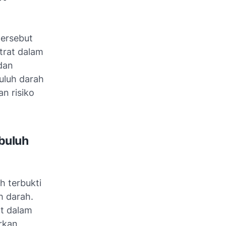
tersebut
trat dalam
dan
uluh darah
n risiko
buluh
h terbukti
h darah.
at dalam
rkan