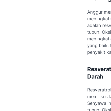
Anggur me
meningkatk
adalah res
tubuh. Oks
meningkatk
yang baik,
penyakit k
Resverat
Darah
Resveratro
memiliki s
Senyawa in
tubuh. Oks