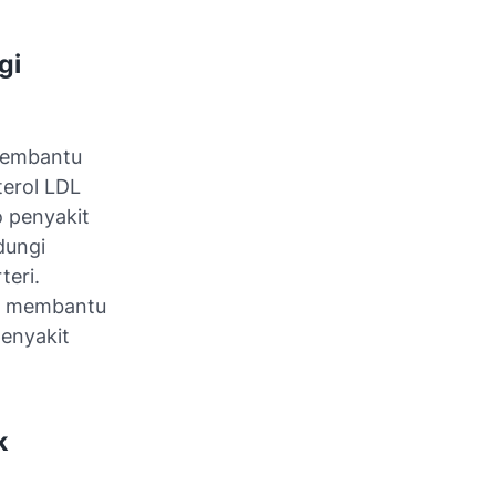
gi
membantu
terol LDL
o penyakit
dungi
teri.
at membantu
enyakit
k