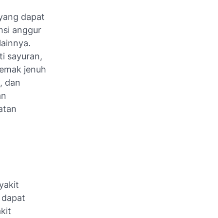
yang dapat
msi anggur
ainnya.
ti sayuran,
 lemak jenuh
, dan
an
atan
yakit
 dapat
kit