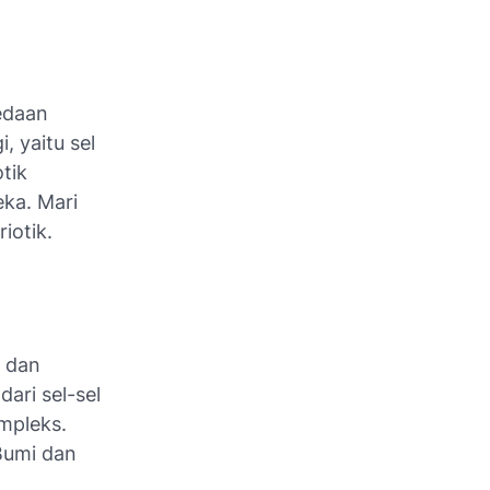
bedaan
 yaitu sel
tik
eka. Mari
iotik.
a dan
dari sel-sel
ompleks.
Bumi dan