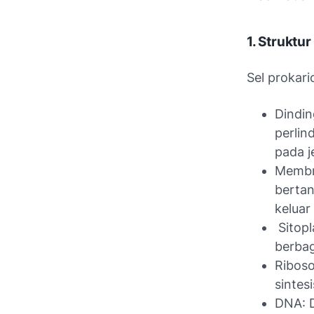
1. Struktur
Sel prokar
Dindin
perlin
pada j
Membra
bertan
keluar
Sitopl
berbag
Riboso
sintes
DNA: D