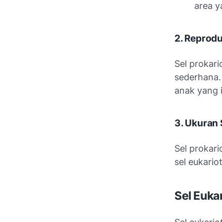
area ya
2. Reprodu
Sel prokari
sederhana. 
anak yang i
3. Ukuran 
Sel prokari
sel eukario
Sel Eukar