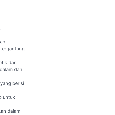
:
dan
i tergantung
otik dan
 dalam dan
yang berisi
b untuk
kan dalam