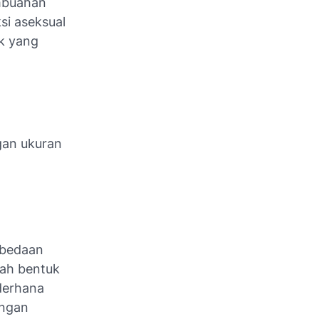
embuahan
si aseksual
k yang
ngan ukuran
erbedaan
lah bentuk
derhana
dengan