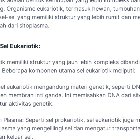
otik adalah bentuk kehidupan yang lebih kompleks da
. Organisme eukariotik, termasuk hewan, tumbuhan,
 sel-sel yang memiliki struktur yang lebih rumit dan mem
ah dari sitoplasma.
 Sel Eukariotik:
tik memiliki struktur yang jauh lebih kompleks diband
k. Beberapa komponen utama sel eukariotik meliputi:
ti sel eukariotik mengandung materi genetik, seperti D
 oleh membran inti ganda. Ini memisahkan DNA dari si
ur aktivitas genetik.
Plasma: Seperti sel prokariotik, sel eukariotik juga m
asma yang mengelilingi sel dan mengatur transport
n keluar sel.