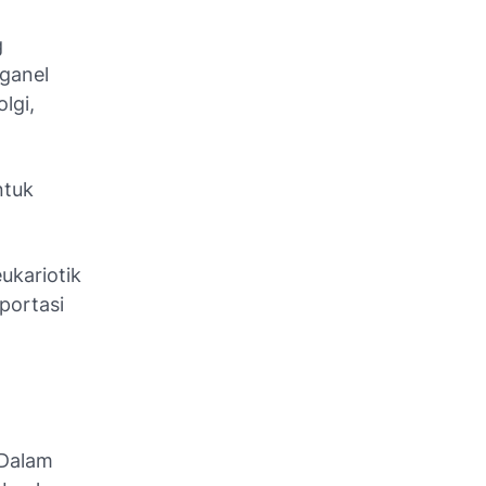
g
rganel
lgi,
ntuk
ukariotik
portasi
 Dalam