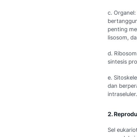
c. Organel:
bertanggun
penting mel
lisosom, d
d. Ribosom
sintesis pr
e. Sitoskel
dan berper
intraseluler
2. Reprodu
Sel eukario