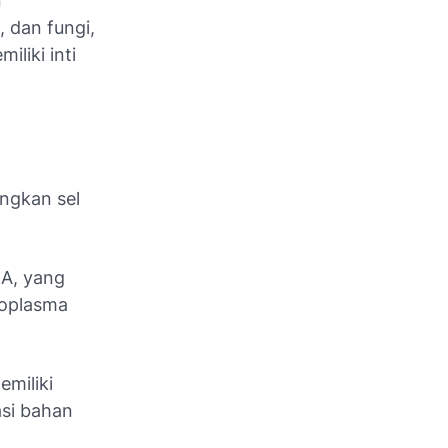
n
 dan fungi,
iliki inti
ingkan sel
NA, yang
toplasma
emiliki
asi bahan