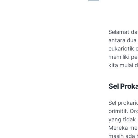
Selamat da
antara dua
eukariotik 
memiliki pe
kita mulai 
Sel Proka
Sel prokar
primitif. Or
yang tidak 
Mereka mer
masih ada h