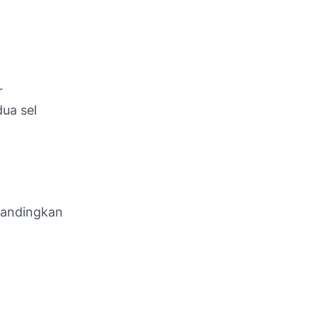
r
dua sel
ibandingkan