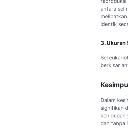
reproduksi 
antara sel 
melibatkan
identik sec
3. Ukuran 
Sel eukario
berkisar an
Kesimpu
Dalam kesim
signifikan 
kehidupan 
dan tanpa in