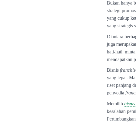
Bukan hanya be
strategi promos
yang cukup ket
yang strategis 
Diantara berba
juga merupakan
hati-hati, min
mendapatkan p
Bisnis
franchis
yang tepat. Ma
riset panjang d
penyedia
franc
Memilih
bisni
kesalahan pemi
Pertimbangkan 