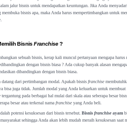
alam jalur bisnis untuk mendapatkan keuntungan. Jika Anda menyadari
 membuka bisnis apa, maka Anda harus mempertimbangkan untuk mem
e
.
emilih Bisnis
Franchise
?
bangkan sebuah bisnis, kerap kali muncul pertanyaan mengapa harus
e
dibandingkan dengan bisnis biasa ? Ada cukup banyak alasan mengapa 
ndasikan dibandingkan dengan bisnis biasa.
 datang dari pertimbangan modal. Apakah bisnis
franchise
membutuhka
 iya bisa juga tidak. Jumlah modal yang Anda keluarkan untuk membuat
e
tergantung pada berbagai hal mulai dari skala atau seberapa besar bisn
berapa besar atau terkenal nama
franchise
yang Anda beli.
alah potensi kesuksesan dari bisnis tersebut.
Bisnis
franchise
ayam
bi
masyarakat sehingga Anda akan lebih mudah meraih kesuksesan saat me