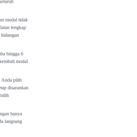
seluruh
an modal tidak
latan lengkap
 hidangan
aba hingga 6
 kembali modal
 Anda pilih
etap disarankan
milih
angan hanya
da langsung