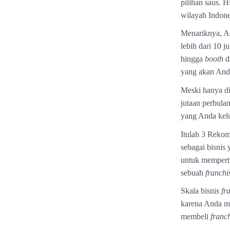
pilihan saus. H
wilayah Indon
Menariknya, An
lebih dari 10 
hingga
booth
d
yang akan Anda
Meski hanya di
jutaan perbula
yang Anda kelu
Itulah 3 Reko
sebagai bisnis
untuk mempert
sebuah
franchi
Skala bisnis
fr
karena Anda m
membeli
franc