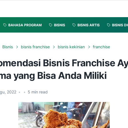
BAHASA PROGRAM
BISNIS
BISNIS ARTIS
BISNIS D
Bisnis
bisnis franchise
bisnis kekinian
franchise
omendasi Bisnis Franchise A
ma yang Bisa Anda Miliki
Agu, 2022
•
•
5
min read