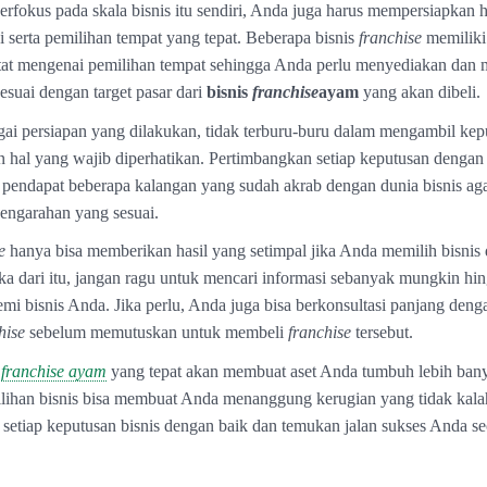
rfokus pada skala bisnis itu sendiri, Anda juga harus mempersiapkan ha
i serta pemilihan tempat yang tepat. Beberapa bisnis
franchise
memiliki
at mengenai pemilihan tempat sehingga Anda perlu menyediakan dan 
sesuai dengan target pasar dari
bisnis
franchise
ayam
yang akan dibeli.
gai persiapan yang dilakukan, tidak terburu-buru dalam mengambil kep
 hal yang wajib diperhatikan. Pertimbangkan setiap keputusan denga
ta pendapat beberapa kalangan yang sudah akrab dengan dunia bisnis ag
engarahan yang sesuai.
e
hanya bisa memberikan hasil yang setimpal jika Anda memilih bisnis d
ka dari itu, jangan ragu untuk mencari informasi sebanyak mungkin h
emi bisnis Anda. Jika perlu, Anda juga bisa berkonsultasi panjang deng
hise
sebelum memutuskan untuk membeli
franchise
tersebut.
s franchise ayam
yang tepat akan membuat aset Anda tumbuh lebih ban
lihan bisnis bisa membuat Anda menanggung kerugian yang tidak kalah
setiap keputusan bisnis dengan baik dan temukan jalan sukses Anda se