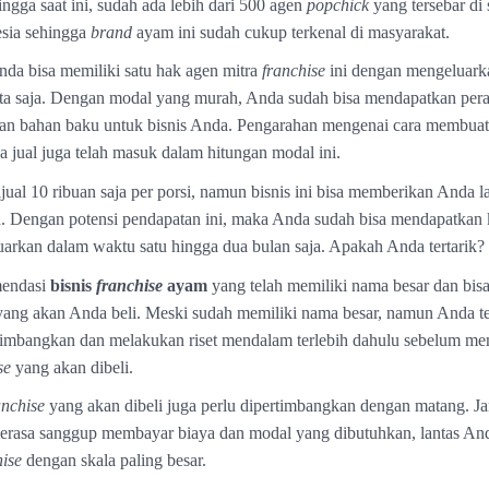
ingga saat ini, sudah ada lebih dari 500 agen
popchick
yang tersebar di 
esia sehingga
brand
ayam ini sudah cukup terkenal di masyarakat.
da bisa memiliki satu hak agen mitra
franchise
ini dengan mengeluark
juta saja. Dengan modal yang murah, Anda sudah bisa mendapatkan pera
an bahan baku untuk bisnis Anda. Pengarahan mengenai cara membuat
 jual juga telah masuk dalam hitungan modal ini.
jual 10 ribuan saja per porsi, namun bisnis ini bisa memberikan Anda l
n. Dengan potensi pendapatan ini, maka Anda sudah bisa mendapatkan
arkan dalam waktu satu hingga dua bulan saja. Apakah Anda tertarik?
mendasi
bisnis
franchise
ayam
yang telah memiliki nama besar dan bisa
 yang akan Anda beli. Meski sudah memiliki nama besar, namun Anda t
imbangkan dan melakukan riset mendalam terlebih dahulu sebelum me
se
yang akan dibeli.
anchise
yang akan dibeli juga perlu dipertimbangkan dengan matang. J
erasa sanggup membayar biaya dan modal yang dibutuhkan, lantas An
hise
dengan skala paling besar.