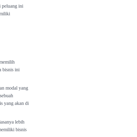
 peluang ini
iliki
 memilih
bisnis ini
n modal yang
 sebuah
is yang akan di
asanya lebih
miliki bisnis