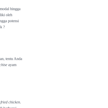
n modal hingga
liki oleh
ngga potensi
ik ?
an, tentu Anda
chise
ayam
a
fried
chicken
.