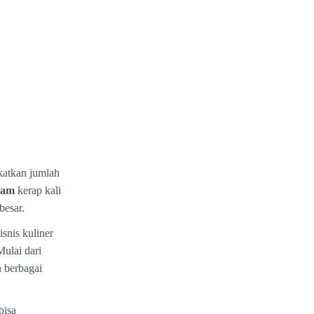
gkatkan jumlah
yam
kerap kali
besar.
snis kuliner
ulai dari
n berbagai
bisa