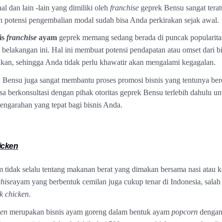
al dan lain -lain yang dimiliki oleh
franchise
geprek Bensu sangat terat
 potensi pengembalian modal sudah bisa Anda perkirakan sejak awal.
is
franchise
ayam
geprek memang sedang berada di puncak popularita
belakangan ini. Hal ini membuat potensi pendapatan atau omset dari bis
an, sehingga Anda tidak perlu khawatir akan mengalami kegagalan.
 Bensu juga sangat membantu proses promosi bisnis yang tentunya be
sa berkonsultasi dengan pihak otoritas geprek Bensu terlebih dahulu un
ngarahan yang tepat bagi bisnis Anda.
icken
 tidak selalu tentang makanan berat yang dimakan bersama nasi atau k
chise
ayam yang berbentuk cemilan juga cukup tenar di Indonesia, salah
k
chicken
.
ken
merupakan bisnis ayam goreng dalam bentuk ayam
popcorn
dengan