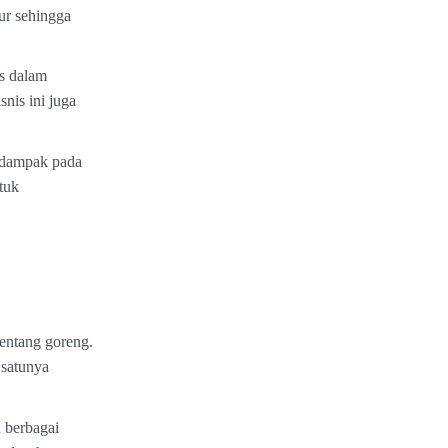
ur sehingga
s dalam
nis ini juga
rdampak pada
tuk
entang goreng.
 satunya
 berbagai