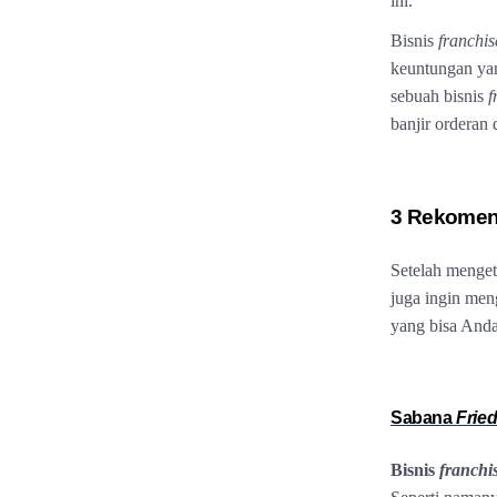
ini.
Bisnis
franchis
keuntungan yang
sebuah bisnis
f
banjir orderan
3 Rekomen
Setelah menget
juga ingin men
yang bisa Anda 
Sabana
Frie
Bisnis
franchi