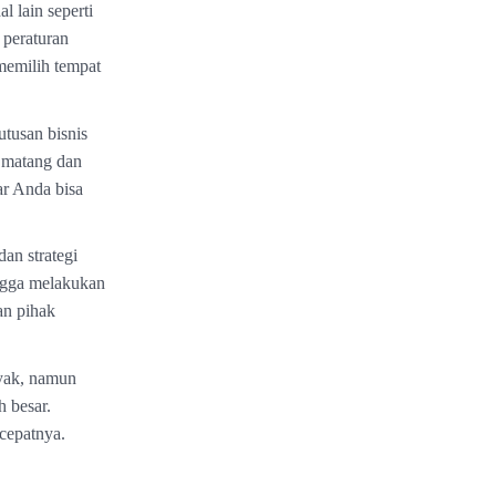
l lain seperti
 peraturan
memilih tempat
utusan bisnis
n matang dan
ar Anda bisa
an strategi
ingga melakukan
an pihak
yak, namun
 besar.
cepatnya.