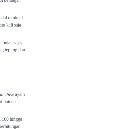
di berbagai
odal minimal
tu kali saja
 bulan saja.
ng tepung dan
ranchise
ayam
t potensi
a 100 hingga
perhitungan