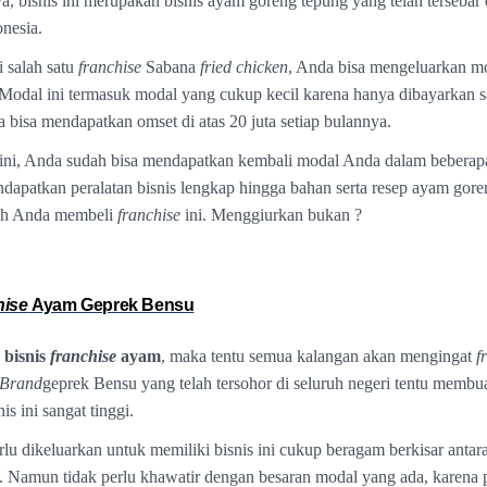
a, bisnis ini merupakan bisnis ayam goreng tepung yang telah tersebar 
onesia.
 salah satu
franchise
Sabana
fried
chicken
, Anda bisa mengeluarkan m
. Modal ini termasuk modal yang cukup kecil karena hanya dibayarkan sa
 bisa mendapatkan omset di atas 20 juta setiap bulannya.
ni, Anda sudah bisa mendapatkan kembali modal Anda dalam beberapa
apatkan peralatan bisnis lengkap hingga bahan serta resep ayam gore
lah Anda membeli
franchise
ini. Menggiurkan bukan ?
hise
Ayam Geprek Bensu
s
bisnis
franchise
ayam
, maka tentu semua kalangan akan mengingat
f
Brand
geprek Bensu yang telah tersohor di seluruh negeri tentu membua
is ini sangat tinggi.
lu dikeluarkan untuk memiliki bisnis ini cukup beragam berkisar antar
h. Namun tidak perlu khawatir dengan besaran modal yang ada, karena 