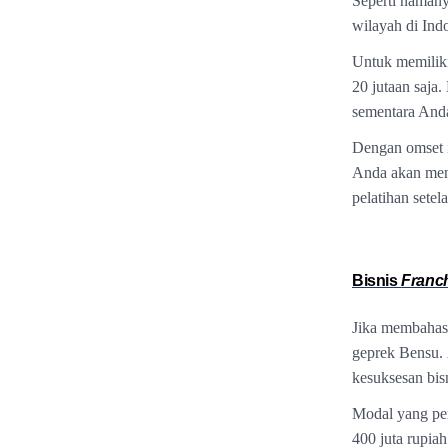
Seperti namany
wilayah di Ind
Untuk memiliki
20 jutaan saja
sementara Anda
Dengan omset i
Anda akan mend
pelatihan sete
Bisnis
Franc
Jika membaha
geprek Bensu.
kesuksesan bisn
Modal yang per
400 juta rupia