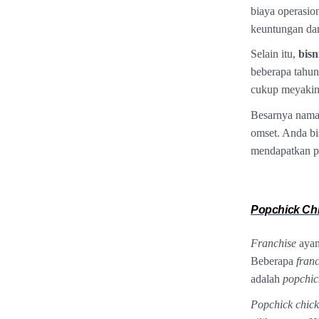
biaya operasion
keuntungan dan
Selain itu,
bisn
beberapa tahun 
cukup meyakink
Besarnya nama
omset. Anda bi
mendapatkan pe
Popchick Ch
Franchise
ayam
Beberapa
fran
adalah
popchic
Popchick
chic