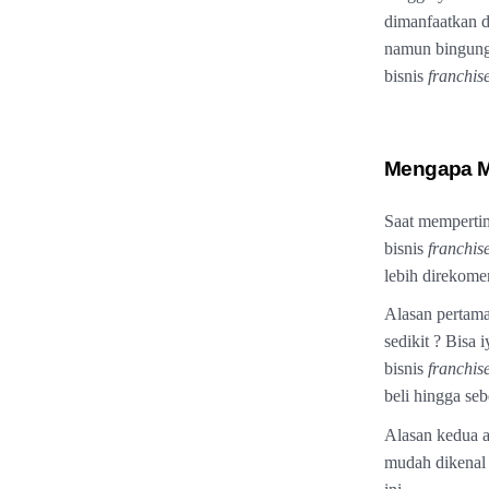
dimanfaatkan d
namun bingung
bisnis
franchis
Mengapa M
Saat mempertim
bisnis
franchis
lebih direkome
Alasan pertama
sedikit ? Bisa
bisnis
franchis
beli hingga se
Alasan kedua ad
mudah dikenal 