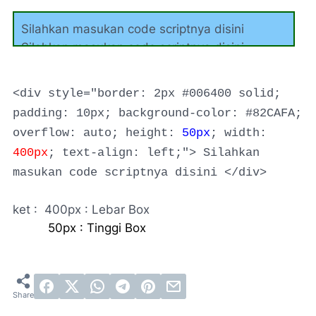
Silahkan masukan code scriptnya disini
Silahkan masukan code scriptnya disini
Silahkan masukan code scriptnya disini
Silahkan masukan code scriptnya disini
<div style="border: 2px #006400 solid;
Silahkan masukan code scriptnya disini
padding: 10px; background-color: #82CAFA;
overflow: auto; height:
50px
; width:
400px
; text-align: left;">
Silahkan
masukan code scriptnya disini </div>
ket : 400px : Lebar Box
50px :
Tinggi Box